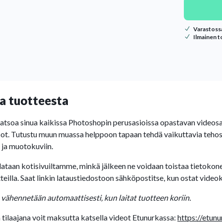
Varastoss
Ilmainen t
a tuotteesta
katsoa sinua kaikissa Photoshopin perusasioissa opastavan video
sot. Tutustu muun muassa helppoon tapaan tehdä vaikuttavia tehos
 ja muotokuviin.
ataan kotisivuiltamme, minkä jälkeen ne voidaan toistaa tietokone
tteilla. Saat linkin lataustiedostoon sähköpostitse, kun ostat video
 vähennetään automaattisesti, kun laitat tuotteen koriin.
tilaajana voit maksutta katsella videot Etunurkassa:
https://etunu