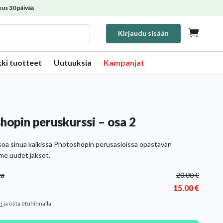
us 30 päivää

Kirjaudu sisään
kki tuotteet
Uutuuksia
Kampanjat
hopin peruskurssi – osa 2
soa sinua kaikissa Photoshopin perusasioissa opastavan
me uudet jaksot.
ta
20.00
€
15.00
€
n
ja osta etuhinnalla