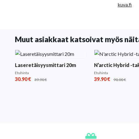
kuva.fi
Muut asiakkaat katsoivat myös näit
Laseretäisyysmittari 20m
N’arctic Hybrid -ta
Etuhinta
Etuhinta
30.90
€
39.90
€
39.90
€
90.00
€