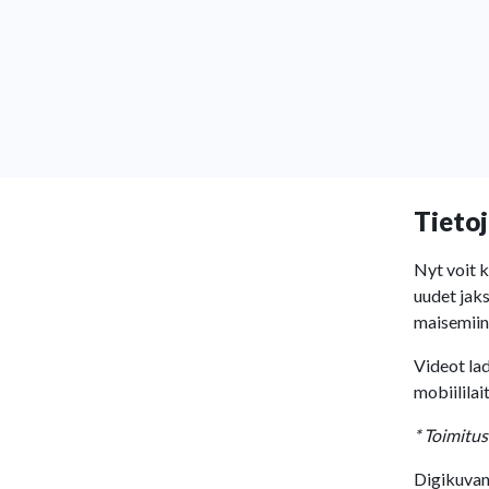
Tietoj
Nyt voit 
uudet jak
maisemiin
Videot lad
mobiililai
* Toimitus
Digikuvan 