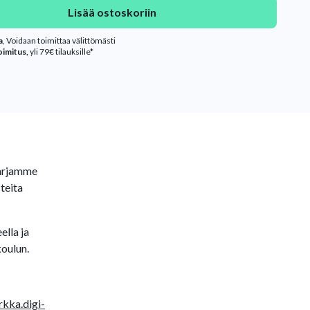
Lisää ostoskoriin
a
, Voidaan toimittaa välittömästi
oimitus,
yli 79€ tilauksille*
sarjamme
teita
ella ja
koulun.
rkka.digi-