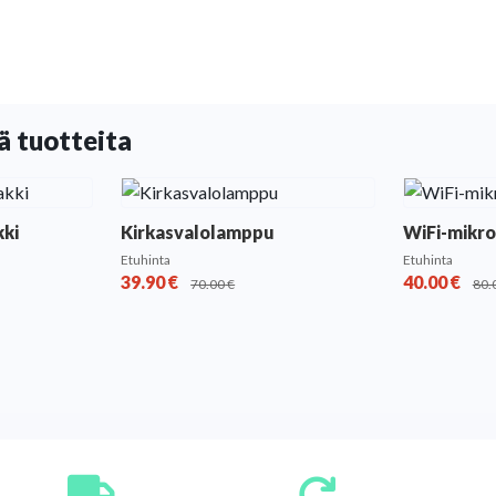
ä tuotteita
kki
Kirkasvalolamppu
WiFi-mikr
Etuhinta
Etuhinta
39.90
€
40.00
€
70.00
€
80.