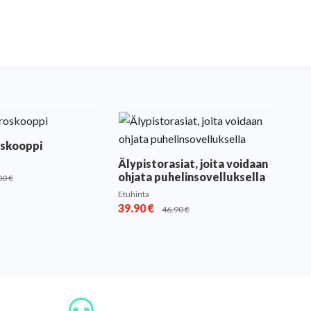
oskooppi
Älypistorasiat, joita voidaan
ohjata puhelinsovelluksella
00
€
Etuhinta
39.90
€
46.90
€