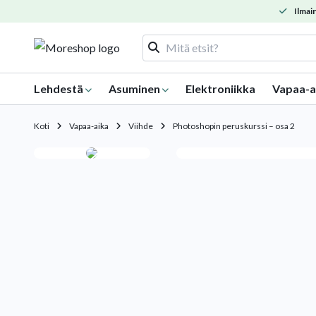
Ilmain
Lehdestä
Asuminen
Elektroniikka
Vapaa-a
Koti
Vapaa-aika
Viihde
Photoshopin peruskurssi – osa 2