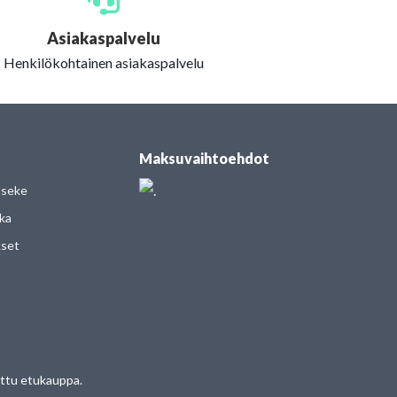
Asiakaspalvelu
Henkilökohtainen asiakaspalvelu
Maksuvaihtoehdot
useke
kka
kset
tettu etukauppa.