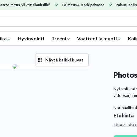
en toimitus, yli 79€ tilauksille*
Toimitus 4-5 arkipäivässä
Palautusoike
ika
Hyvinvointi
Treeni
Vaatteet ja muoti
Kai
Näytä kaikki kuvat
Photos
Nyt voit kat
videosarjam
Normaalihin
Etuhinta
Kirjaudu sisää