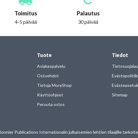
Toimitus
Palautus
4-5 päivää
30 päivää
Tuote
Tiedot
Asiakaspalvelu
Tietosuojala
Ostoehdot
Evästepolitii
Tietoja MoreShop
Evästeasetu
Käyttöohjeet
Sitemap
Peruuta ostos
nier Publications Internationalin julkaisemien lehtien tilaajille tarkoi