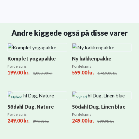
Andre kiggede også på disse varer
Komplet yogapakke
Ny køkkenpakke
Fordelspris
Fordelspris
199.00
kr.
599.00
kr.
1,000.00
kr.
1,419.00
kr.
Nyhed
Nyhed
Södahl Dug, Nature
Södahl Dug, Linen blue
Fordelspris
Fordelspris
249.00
kr.
249.00
kr.
399.95
kr.
399.95
kr.