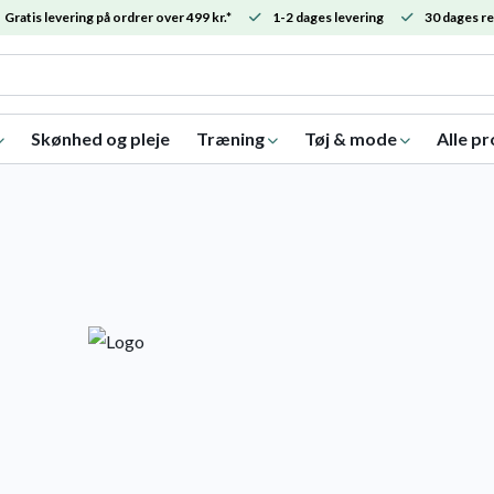
Gratis levering på ordrer over 499 kr.*
1-2 dages levering
30 dages re
Skønhed og pleje
Træning
Tøj & mode
Alle p