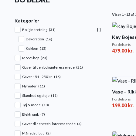
Viser 1–12 af 1
Kategorier
Boligindretning
(31)
[-]
Kay Bojes
Dekoration
(16)
Fordelspris
Køkken
(15)
479.00
kr.
MoreShop
(23)
Gaver til den boliginteresserede
(21)
Gaver 151 - 250 kr.
(16)
Nyheder
(11)
Vase – Rik
Skønhed og pleje
(11)
Fordelspris
199.00
kr.
Tøj & mode
(10)
Elektronik
(7)
Gaver til den tech-interesserede
(4)
Månedstilbud
(2)