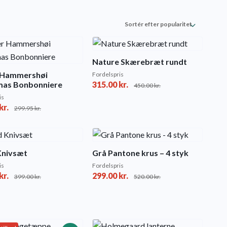
Nature Skærebræt rundt
 Hammershøi
Fordelspris
mas Bonbonniere
315.00
kr.
450.00
kr.
is
kr.
299.95
kr.
Knivsæt
Grå Pantone krus – 4 styk
is
Fordelspris
kr.
299.00
kr.
399.00
kr.
520.00
kr.