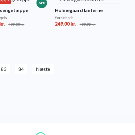
tilbud
74%
 sengetæppe
Holmegaard lanterne
pris
Fordelspris
kr.
249.00
kr.
499.00
kr.
499.95
kr.
83
84
Næste