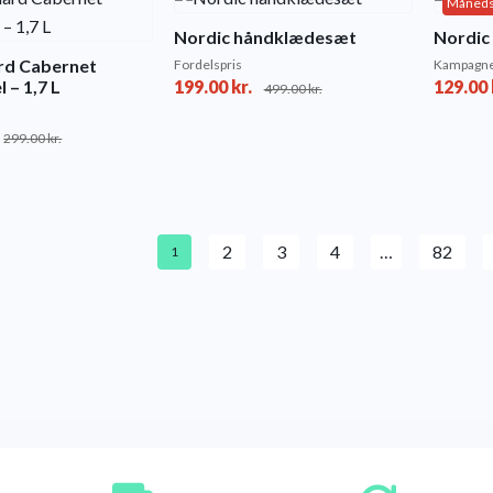
Måneds
Nordic håndklædesæt
Nordic
rd Cabernet
Fordelspris
Kampagne
 – 1,7 L
199.00
kr.
129.00
499.00
kr.
299.00
kr.
2
3
4
…
82
1