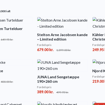
Sorted
000 i alt
by
popularity
en Turtelduer
Stelton Arne Jacobsen kande
Kähler
– Limited edition
Christ
649.95
kr.
Fordelspris
Fordelspr
679.00
kr.
249.95
1,099.00
kr.
ke
Njord 
JUNA Land Sengetæppe
Fordelspr
190×260 cm
219.00
400.00
kr.
Fordelspris
389.00
kr.
499.95
kr.