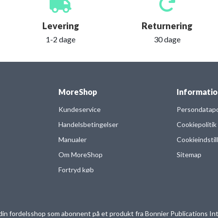
Levering
Returnering
1-2 dage
30 dage
MoreShop
Informatio
Kundeservice
Persondatapol
Handelsbetingelser
Cookiepolitik
Manualer
Cookieindstil
Om MoreShop
Sitemap
Fortryd køb
in fordelsshop som abonnent på et produkt fra Bonnier Publications Int