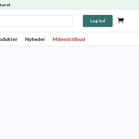
turret

Log ind
rodukter
Nyheder
Månedstilbud