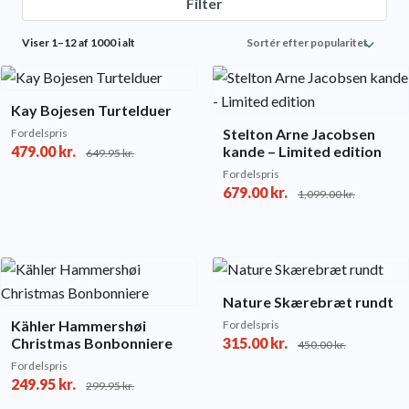
Filter
Sorted
Viser 1–12 af 1000 i alt
by
popularity
Kay Bojesen Turtelduer
Stelton Arne Jacobsen
Fordelspris
479.00
kr.
kande – Limited edition
649.95
kr.
Fordelspris
679.00
kr.
1,099.00
kr.
Nature Skærebræt rundt
Kähler Hammershøi
Fordelspris
Christmas Bonbonniere
315.00
kr.
450.00
kr.
Fordelspris
249.95
kr.
299.95
kr.