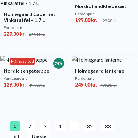
Nordic håndklædesæt
Holmegaard Cabernet
Fordelspris
Vinkaraffel – 1,7 L
199.00
kr.
499.00
kr.
Fordelspris
229.00
kr.
299.00
kr.
Månedstilbud
74%
Nordic sengetæppe
Holmegaard lanterne
Kampagnepris
Fordelspris
129.00
kr.
249.00
kr.
499.00
kr.
499.95
kr.
2
3
4
…
82
83
1
84
Næste