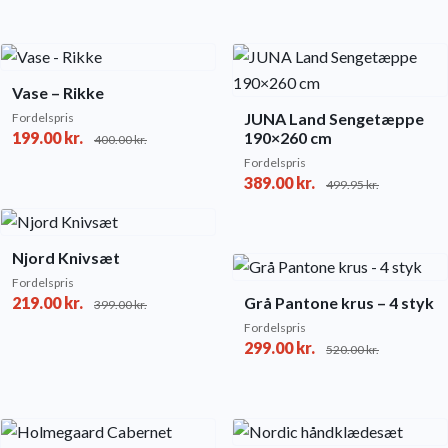
Vase – Rikke
JUNA Land Sengetæppe
Fordelspris
199.00
kr.
190×260 cm
400.00
kr.
Fordelspris
389.00
kr.
499.95
kr.
Njord Knivsæt
Fordelspris
219.00
kr.
Grå Pantone krus – 4 styk
399.00
kr.
Fordelspris
299.00
kr.
520.00
kr.