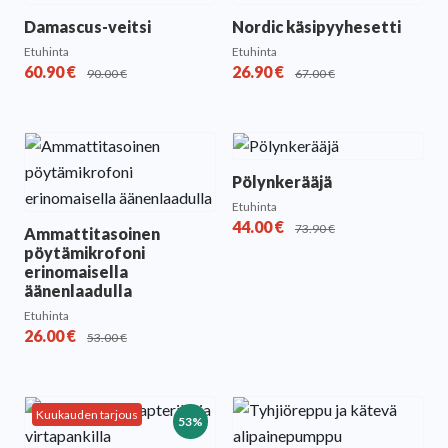
Damascus-veitsi
Nordic käsipyyhesetti
Etuhinta
Etuhinta
60.90
€
26.90
€
90.00
€
67.00
€
Pölynkerääjä
Etuhinta
44.00
€
73.90
€
Ammattitasoinen
pöytämikrofoni
erinomaisella
äänenlaadulla
Etuhinta
26.00
€
53.00
€
Kuukauden tarjous
53%