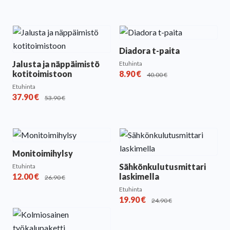
Diadora t-paita
Jalusta ja näppäimistö
Etuhinta
kotitoimistoon
8.90
€
40.00
€
Etuhinta
37.90
€
53.90
€
Monitoimihylsy
Sähkönkulutusmittari
Etuhinta
12.00
€
laskimella
26.90
€
Etuhinta
19.90
€
24.90
€