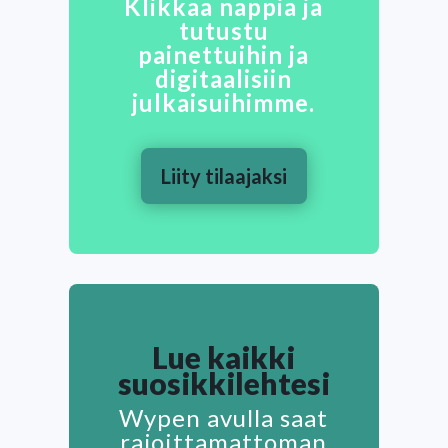
Klikkaa nappia ja
tutustu
painettuihin ja
digitaalisiin
julkaisuihimme.
Liity tilaajaksi
Lue kaikki
suosikkilehtesi
Wypen avulla saat
rajoittamattoman