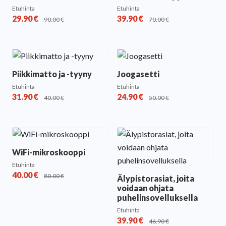
Etuhinta
Etuhinta
29.90
€
39.90
€
90.00
€
70.00
€
Piikkimatto ja -tyyny
Joogasetti
Etuhinta
Etuhinta
31.90
€
24.90
€
40.00
€
50.00
€
WiFi-mikroskooppi
Etuhinta
40.00
€
80.00
€
Älypistorasiat, joita
voidaan ohjata
puhelinsovelluksella
Etuhinta
39.90
€
46.90
€