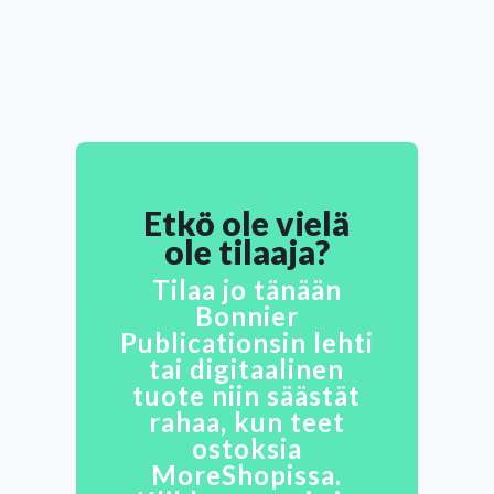
Etkö ole vielä
ole tilaaja?
Tilaa jo tänään
Bonnier
Publicationsin lehti
tai digitaalinen
tuote niin säästät
rahaa, kun teet
ostoksia
MoreShopissa.