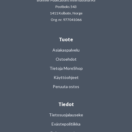
Bonnier Publications International AS
Postboks 543
1411 Kolbotn, Norge
Org. nr. 977041066
Tuote
Asiakaspalvelu
Ostoehdot
Tietoja MoreShop
Käyttöohjeet
Peruuta ostos
Tiedot
Tietosuojalauseke
Evästepolitiikka