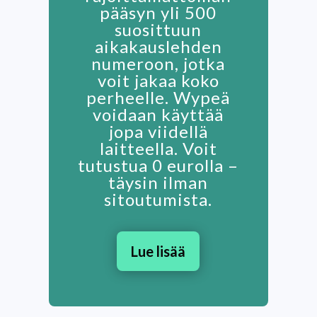
pääsyn yli 500
suosittuun
aikakauslehden
numeroon, jotka
voit jakaa koko
perheelle. Wypeä
voidaan käyttää
jopa viidellä
laitteella. Voit
tutustua 0 eurolla –
täysin ilman
sitoutumista.
Lue lisää