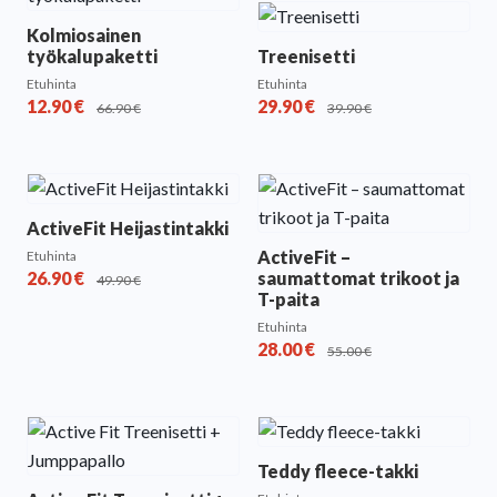
Kolmiosainen
työkalupaketti
Treenisetti
Etuhinta
Etuhinta
12.90
€
29.90
€
66.90
€
39.90
€
ActiveFit Heijastintakki
ActiveFit –
Etuhinta
26.90
€
saumattomat trikoot ja
49.90
€
T-paita
Etuhinta
28.00
€
55.00
€
Teddy fleece-takki