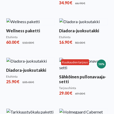
34.90
€
66.90
€
Wellness paketti
Diadora-juoksutakki
Etuhinta
Etuhinta
60.00
€
16.90
€
110.00
€
80.00
€
Kuukauden tarjous
58%
Diadora-juoksutakki
Sähköinen pullonavaaja-
Etuhinta
25.90
€
setti
105.00
€
Tarjoushinta
29.00
€
69.00
€