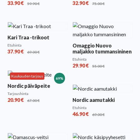
33.90
€
32.90
€
59.90
€
75.00
€
Kari Traa -trikoot
Omaggio Nuovo
Etuhinta
37.90
€
maljakko tummansininen
69.00
€
Etuhinta
29.90
€
55.00
€
Kuukauden tarjous
69%
Nordic päiväpeite
Tarjoushinta
20.90
€
Nordic aamutakki
67.00
€
Etuhinta
46.90
€
69.00
€