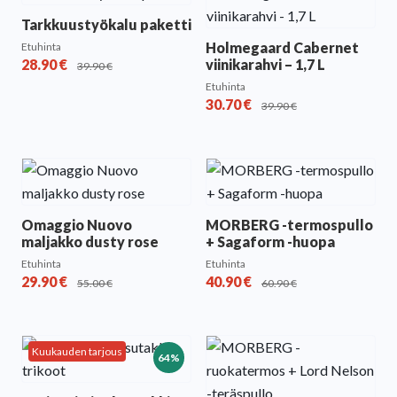
Tarkkuustyökalu paketti
Holmegaard Cabernet
Etuhinta
28.90
€
viinikarahvi – 1,7 L
39.90
€
Etuhinta
30.70
€
39.90
€
Omaggio Nuovo
MORBERG -termospullo
maljakko dusty rose
+ Sagaform -huopa
Etuhinta
Etuhinta
29.90
€
40.90
€
55.00
€
60.90
€
Kuukauden tarjous
64%