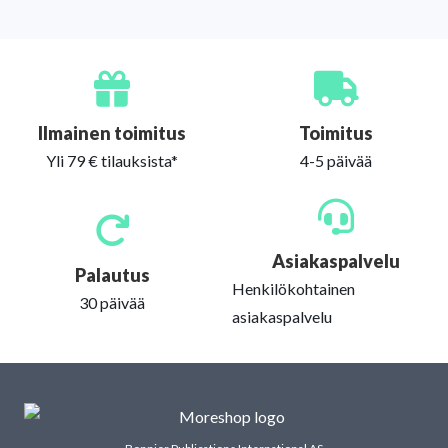
Ilmainen toimitus
Toimitus
Yli 79 € tilauksista*
4-5 päivää
Asiakaspalvelu
Palautus
Henkilökohtainen
30 päivää
asiakaspalvelu