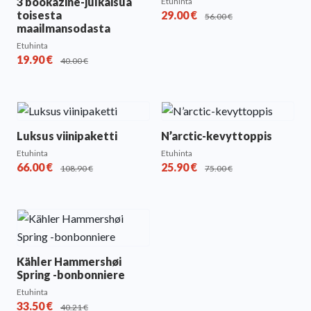
3 bookazine-julkaisua
Etuhinta
toisesta
29.00
€
56.00
€
maailmansodasta
Etuhinta
19.90
€
40.00
€
Luksus viinipaketti
N’arctic-kevyttoppis
Etuhinta
Etuhinta
66.00
€
25.90
€
108.90
€
75.00
€
Kähler Hammershøi
Spring -bonbonniere
Etuhinta
33.50
€
40.21
€