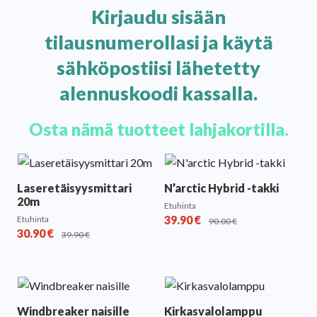
Kirjaudu sisään
tilausnumerollasi ja käytä
sähköpostiisi lähetetty
alennuskoodi kassalla.
Osta nämä tuotteet lahjakortilla.
Laseretäisyysmittari
N’arctic Hybrid -takki
20m
Etuhinta
39.90
€
Etuhinta
90.00
€
30.90
€
39.90
€
Windbreaker naisille
Kirkasvalolamppu