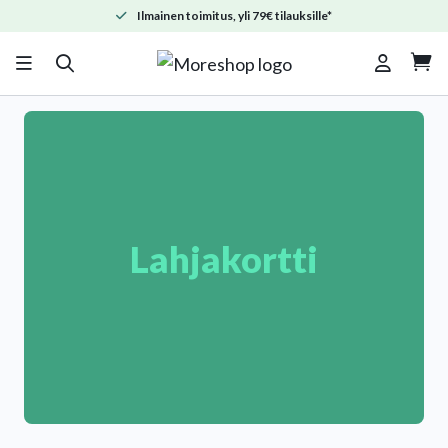
Ilmainen toimitus, yli 79€ tilauksille*

Lahjakortti