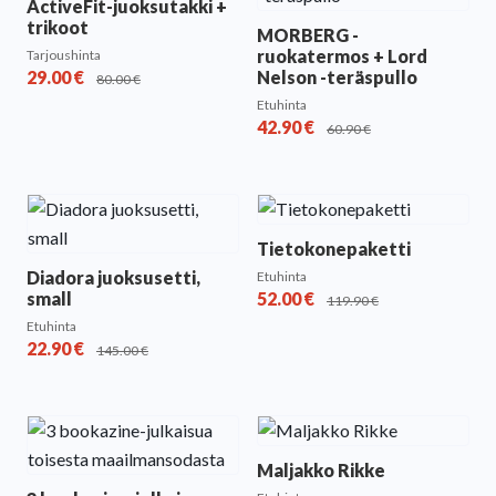
ActiveFit-juoksutakki +
trikoot
MORBERG -
ruokatermos + Lord
Tarjoushinta
29.00
€
Nelson -teräspullo
80.00
€
Etuhinta
42.90
€
60.90
€
Tietokonepaketti
Diadora juoksusetti,
Etuhinta
small
52.00
€
119.90
€
Etuhinta
22.90
€
145.00
€
Maljakko Rikke