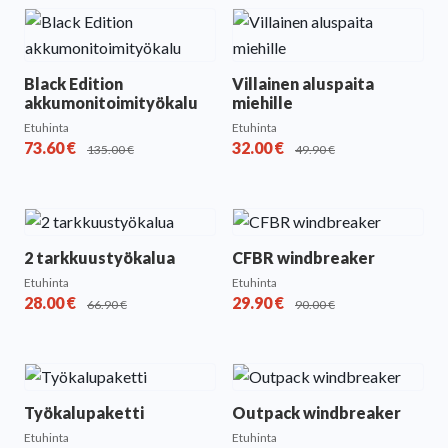
Black Edition
Villainen aluspaita
akkumonitoimityökalu
miehille
Etuhinta
Etuhinta
73.60
€
32.00
€
135.00
€
49.90
€
2 tarkkuustyökalua
CFBR windbreaker
Etuhinta
Etuhinta
28.00
€
29.90
€
66.90
€
90.00
€
Työkalupaketti
Outpack windbreaker
Etuhinta
Etuhinta