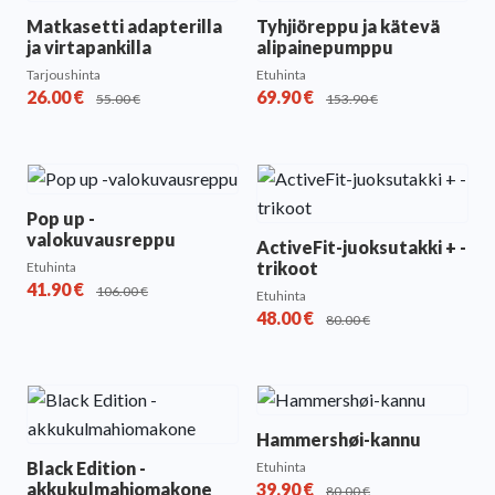
Matkasetti adapterilla
Tyhjiöreppu ja kätevä
ja virtapankilla
alipainepumppu
Tarjoushinta
Etuhinta
26.00
€
69.90
€
55.00
€
153.90
€
Pop up -
valokuvausreppu
ActiveFit-juoksutakki + -
trikoot
Etuhinta
41.90
€
106.00
€
Etuhinta
48.00
€
80.00
€
Hammershøi-kannu
Black Edition -
Etuhinta
akkukulmahiomakone
39.90
€
80.00
€