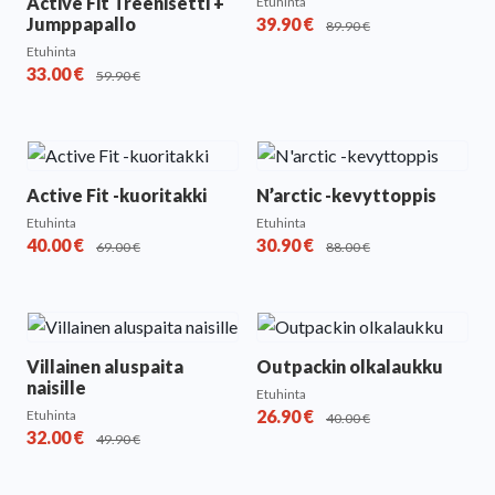
Active Fit Treenisetti +
Etuhinta
Jumppapallo
39.90
€
89.90
€
Etuhinta
33.00
€
59.90
€
Active Fit -kuoritakki
N’arctic -kevyttoppis
Etuhinta
Etuhinta
40.00
€
30.90
€
69.00
€
88.00
€
Villainen aluspaita
Outpackin olkalaukku
naisille
Etuhinta
26.90
€
Etuhinta
40.00
€
32.00
€
49.90
€