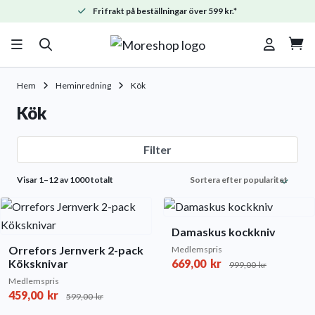
Fri frakt på beställningar över 599 kr.*

Hem
Heminredning
Kök
Kök
Filter
Sorted
Visar 1–12 av 1000 totalt
by
popularity
Damaskus kockkniv
Orrefors Jernverk 2-pack
Medlemspris
Köksknivar
669,00
kr
999,00
kr
Medlemspris
459,00
kr
599,00
kr