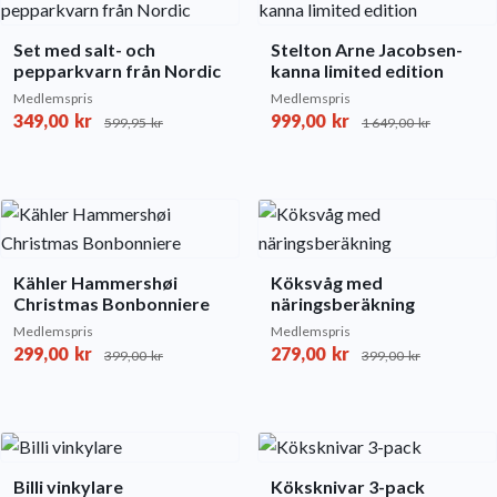
Set med salt- och
Stelton Arne Jacobsen-
pepparkvarn från Nordic
kanna limited edition
Medlemspris
Medlemspris
349,00
kr
999,00
kr
599,95
kr
1 649,00
kr
Kähler Hammershøi
Köksvåg med
Christmas Bonbonniere
näringsberäkning
Medlemspris
Medlemspris
299,00
kr
279,00
kr
399,00
kr
399,00
kr
Billi vinkylare
Köksknivar 3-pack