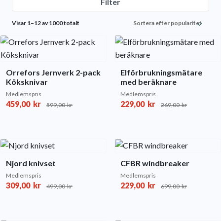
Filter
Sorted
Visar 1–12 av 1000 totalt
by
popularity
Orrefors Jernverk 2-pack
Elförbrukningsmätare
Köksknivar
med beräknare
Medlemspris
Medlemspris
459,00
kr
229,00
kr
599,00
kr
269,00
kr
Njord knivset
CFBR windbreaker
Medlemspris
Medlemspris
309,00
kr
229,00
kr
499,00
kr
699,00
kr