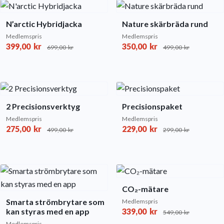
N’arctic Hybridjacka
Nature skärbräda rund
Medlemspris
Medlemspris
399,00
kr
350,00
kr
699,00
kr
499,00
kr
2 Precisionsverktyg
Precisionspaket
Medlemspris
Medlemspris
275,00
kr
229,00
kr
499,00
kr
299,00
kr
CO₂-mätare
Smarta strömbrytare som
Medlemspris
kan styras med en app
339,00
kr
549,00
kr
Medlemspris