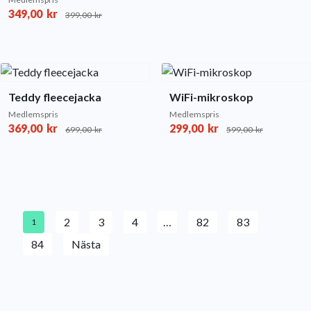
349,00
kr
399,00
kr
Teddy fleecejacka
WiFi-mikroskop
Medlemspris
Medlemspris
369,00
kr
299,00
kr
699,00
kr
599,00
kr
2
3
4
…
82
83
1
84
Nästa