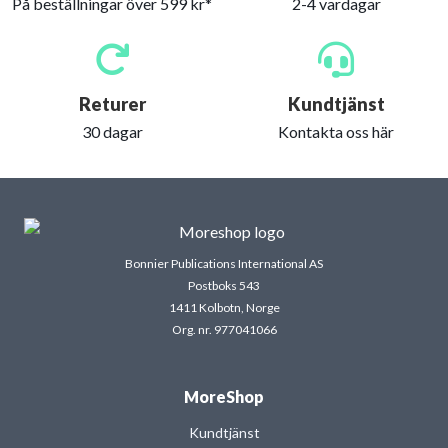
På beställningar över 599 kr*
2-4 vardagar
Returer
Kundtjänst
30 dagar
Kontakta oss här
Bonnier Publications International AS
Postboks 543
1411 Kolbotn, Norge
Org. nr. 977041066
MoreShop
Kundtjänst