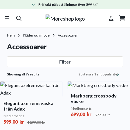
Fri frakt på beställningar över 599 kr.*

Hem
Kläder och mode
Accessoarer
Accessoarer
Filter
Sorted
Showing all 7 results
by
popularity
Markberg crossbody
väske
Elegant axelremsväska
från Adax
Medlemspris
699,00
kr
899,00
kr
Medlemspris
599,00
kr
1 299,00
kr