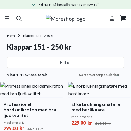
Fri frakt på beställningar över 599 kr.*

Hem
Klappar 151 - 250 kr
Klappar 151 - 250 kr
Filter
Sorted
Visar 1–12 av 1000 totalt
by
popularity
Professionell
Elförbrukningsmätare
bordsmikrofon med bra
med beräknare
ljudkvalitet
Medlemspris
229,00
kr
Medlemspris
269,00
kr
299,00
kr
449,00
kr