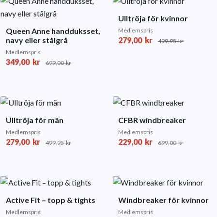
Ulltröja för kvinnor
Queen Anne handduksset,
Medlemspris
navy eller stålgrå
279,00
kr
499,95
kr
Medlemspris
349,00
kr
699,00
kr
Ulltröja för män
CFBR windbreaker
Medlemspris
Medlemspris
279,00
kr
229,00
kr
499,95
kr
699,00
kr
Active Fit – topp & tights
Windbreaker för kvinnor
Medlemspris
Medlemspris