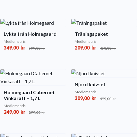
Lykta från Holmegaard
Träningspaket
Medlemspris
Medlemspris
349,00
kr
209,00
kr
599,00
kr
450,00
kr
Njord knivset
Holmegaard Cabernet
Medlemspris
Vinkaraff – 1,7 L
309,00
kr
499,00
kr
Medlemspris
249,00
kr
299,00
kr