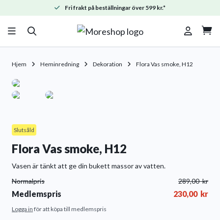
Fri frakt på beställningar över 599 kr.*

Hjem
Heminredning
Dekoration
Flora Vas smoke, H12
Slutsåld
Flora Vas smoke, H12
Vasen är tänkt att ge din bukett massor av vatten.
Normalpris
289,00
kr
Medlemspris
230,00
kr
Logga in
för att köpa till medlemspris