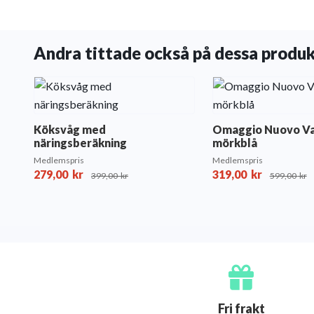
Andra tittade också på dessa produ
Köksvåg med
Omaggio Nuovo V
näringsberäkning
mörkblå
Medlemspris
Medlemspris
279,00
kr
319,00
kr
399,00
kr
599,00
kr
Fri frakt