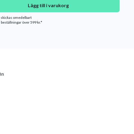
Lägg till i varukorg
n skickas omedelbart
 beställningar över 599 kr.*
in