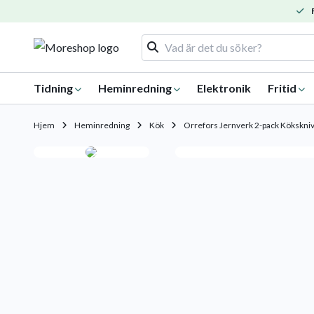
F
Tidning
Heminredning
Elektronik
Fritid
Hjem
Heminredning
Kök
Orrefors Jernverk 2-pack Kökskni