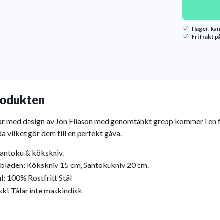
I lager
, ka
Fri frakt
på
odukten
r med design av Jon Eliason med genomtänkt grepp kommer i en f
a vilket gör dem till en perfekt gåva.
santoku & kökskniv.
 bladen: Kökskniv 15 cm, Santokukniv 20 cm.
l: 100% Rostfritt Stål
k! Tålar inte maskindisk