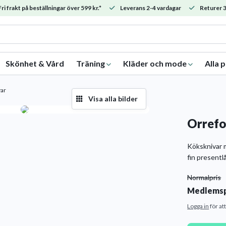
ri frakt på beställningar över 599 kr.*
Leverans 2-4 vardagar
Returer 3
Skönhet & Vård
Träning
Kläder och mode
Alla 
var
Visa alla bilder
Orrefo
Köksknivar 
fin presentl
Normalpris
Medlemsp
Logga in
för at