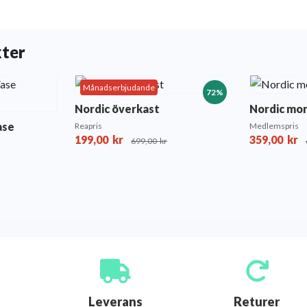
kter
Månadserbjudande
72%
Nordic överkast
Nordic mo
ase
Reapris
Medlemspris
199,00
kr
359,00
kr
699,00
kr
Leverans
Returer