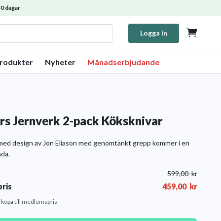
0 dagar

Logga in
produkter
Nyheter
Månadserbjudande
rs Jernverk 2-pack Köksknivar
med design av Jon Eliason med genomtänkt grepp kommer i en
åda.
599,00
kr
ris
459,00
kr
t köpa till medlemspris