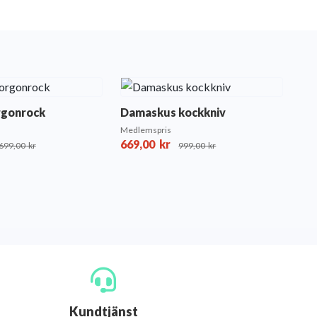
rgonrock
Damaskus kockkniv
Medlemspris
669,00
kr
699,00
kr
999,00
kr
Kundtjänst