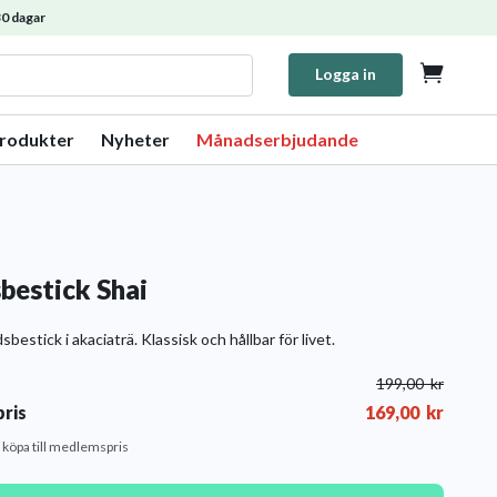
0 dagar

Logga in
produkter
Nyheter
Månadserbjudande
sbestick Shai
sbestick i akaciaträ. Klassisk och hållbar för livet.
199,00
kr
ris
169,00
kr
t köpa till medlemspris