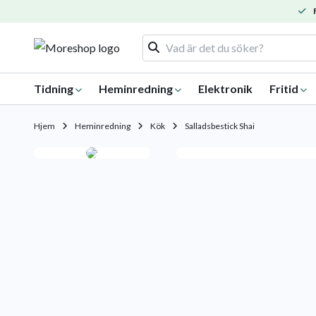
F
Tidning
Heminredning
Elektronik
Fritid
Hjem
Heminredning
Kök
Salladsbestick Shai