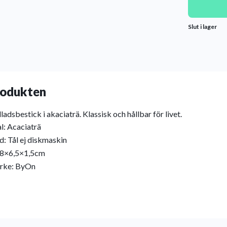
Slut i lager
odukten
ladsbestick i akaciaträ. Klassisk och hållbar för livet.
l: Acaciaträ
d: Tål ej diskmaskin
28×6,5×1,5cm
rke: ByOn