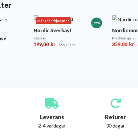
kter
Månadserbjudande
72%
Nordic överkast
Nordic mo
ase
Reapris
Medlemspris
199,00
kr
359,00
kr
699,00
kr
Leverans
Returer
2-4 vardagar
30 dagar