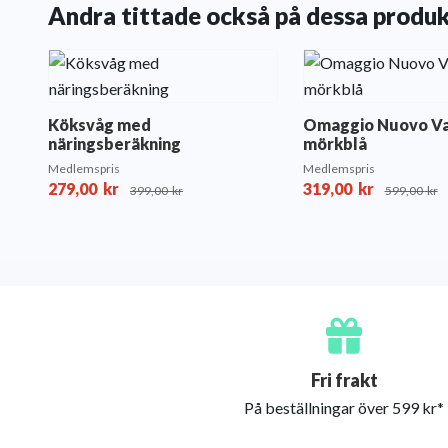
Andra tittade också på dessa produ
Köksvåg med
Omaggio Nuovo V
näringsberäkning
mörkblå
Medlemspris
Medlemspris
279,00
kr
319,00
kr
399,00
kr
599,00
kr
Fri frakt
På beställningar över 599 kr*