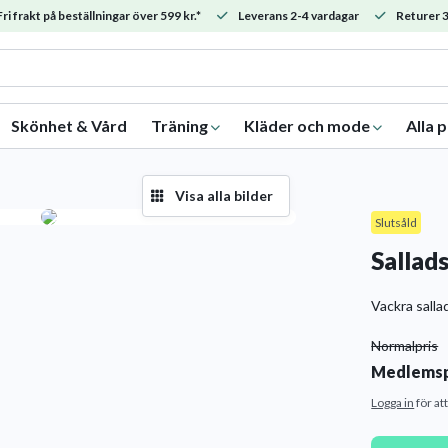
ri frakt på beställningar över 599 kr.*
Leverans 2-4 vardagar
Returer 3
Skönhet & Vård
Träning
Kläder och mode
Alla 
Visa alla bilder
Slutsåld
Sallad
Vackra sallad
Normalpris
Medlemsp
Logga in
för at