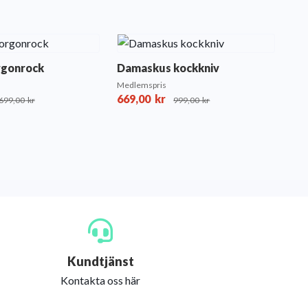
rgonrock
Damaskus kockkniv
Medlemspris
669,00
kr
699,00
kr
999,00
kr
Kundtjänst
Kontakta oss här