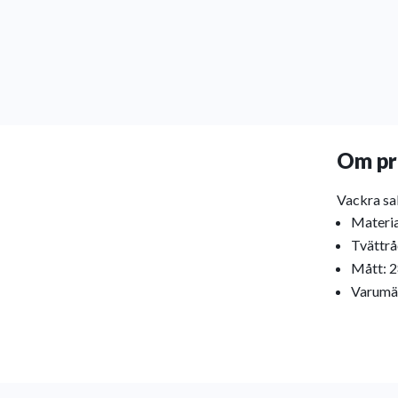
Om pr
Vackra sal
Materia
Tvättrå
Mått: 
Varumä