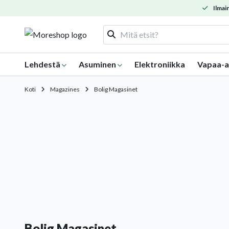
Ilmain
Lehdestä
Asuminen
Elektroniikka
Vapaa-a
Koti
Magazines
Bolig Magasinet
Bolig Magasinet