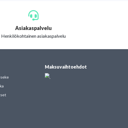
Asiakaspalvelu
Henkilökohtainen asiakaspalvelu
Maksuvaihtoehdot
useke
kka
kset