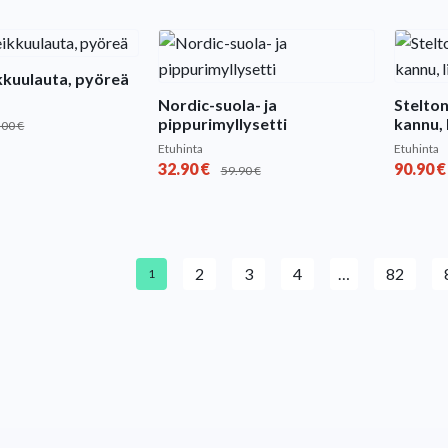
kkuulauta, pyöreä
Nordic-suola- ja
Stelton
pippurimyllysetti
kannu, 
.00
€
Etuhinta
Etuhinta
32.90
€
90.90
€
59.90
€
2
3
4
…
82
1