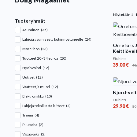
Näytetään 1–
Tuoteryhmät
Asuminen
(35)
Lahjoja asumisesta kotiinnostuneelle
(24)
Orrefors 
MoreShop
(23)
Keittiöveit
Tuotteet 20–34 euroa
(20)
Etuhinta
39.00
€
49
Hyvinvointi
(12)
Uutiset
(12)
Vaatteet ja muoti
(12)
Njord-veit
Elektroniikka
(10)
Etuhinta
29.90
€
Lahjoja tekniikasta laitteet
(4)
59
Treeni
(4)
Puutarha
(2)
Vapaa-aika
(2)