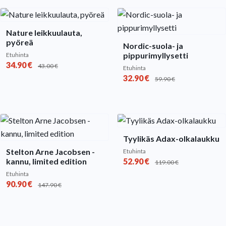
Nature leikkuulauta,
pyöreä
Nordic-suola- ja
pippurimyllysetti
Etuhinta
34.90
€
43.00
€
Etuhinta
32.90
€
59.90
€
Tyylikäs Adax-olkalaukku
Stelton Arne Jacobsen -
Etuhinta
kannu, limited edition
52.90
€
119.00
€
Etuhinta
90.90
€
147.90
€