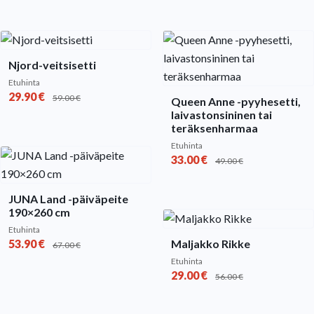
Njord-veitsisetti
Etuhinta
29.90
€
59.00
€
Queen Anne -pyyhesetti,
laivastonsininen tai
teräksenharmaa
Etuhinta
33.00
€
49.00
€
JUNA Land -päiväpeite
190×260 cm
Etuhinta
53.90
€
Maljakko Rikke
67.00
€
Etuhinta
29.00
€
56.00
€