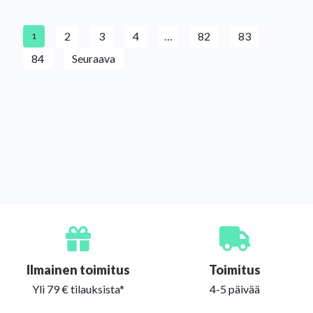
2
3
4
…
82
83
1
84
Seuraava
Ilmainen toimitus
Toimitus
Yli 79 € tilauksista*
4-5 päivää