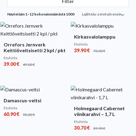
Filter
Sorted
Näytetään 1–12 kokonaismäärästä 1000
by
popularity
Kirkasvalolamppu
Orrefors Jernverk
Etuhinta
Keittiöveitsisetti 2 kpl / pkt
39.90
€
70.00
€
Etuhinta
39.00
€
49.00
€
Damascus-veitsi
Holmegaard Cabernet
Etuhinta
60.90
€
viinikarahvi – 1,7 L
90.00
€
Etuhinta
30.70
€
39.90
€