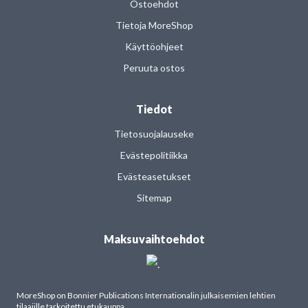
Ostoehdot
Tietoja MoreShop
Käyttöohjeet
Peruuta ostos
Tiedot
Tietosuojalauseke
Evästepolitiikka
Evästeasetukset
Sitemap
Maksuvaihtoehdot
MoreShop on Bonnier Publications Internationalin julkaisemien lehtien
tilaajille tarkoitettu etukauppa.