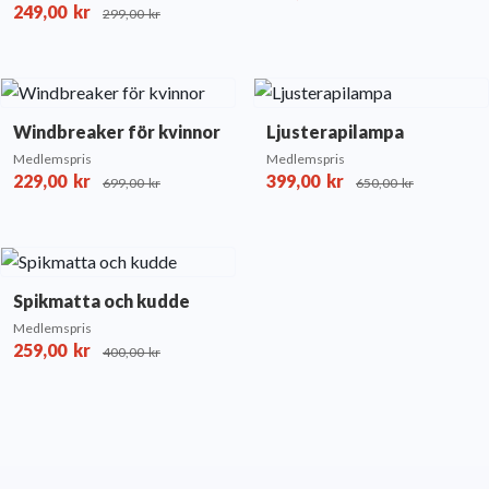
249,00
kr
299,00
kr
Windbreaker för kvinnor
Ljusterapilampa
Medlemspris
Medlemspris
229,00
kr
399,00
kr
699,00
kr
650,00
kr
Spikmatta och kudde
Medlemspris
259,00
kr
400,00
kr