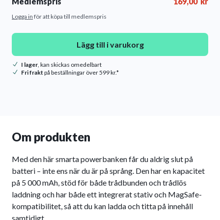
Medlemspris
169,00
kr
Logga in
för att köpa till medlemspris
Lägg till i varukorg
I lager
, kan skickas omedelbart
Fri frakt
på beställningar över 599 kr.*
Om produkten
Med den här smarta powerbanken får du aldrig slut på
batteri – inte ens när du är på språng. Den har en kapacitet
på 5 000 mAh, stöd för både trådbunden och trådlös
laddning och har både ett integrerat stativ och MagSafe-
kompatibilitet, så att du kan ladda och titta på innehåll
samtidigt.