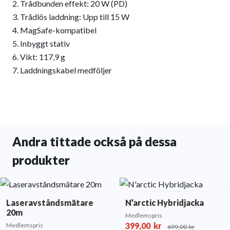
Trådbunden effekt: 20 W (PD)
Trådlös laddning: Upp till 15 W
MagSafe-kompatibel
Inbyggt stativ
Vikt: 117,9 g
Laddningskabel medföljer
Andra tittade också på dessa
produkter
Laseravståndsmätare
N’arctic Hybridjacka
20m
Medlemspris
399,00
kr
Medlemspris
699,00
kr