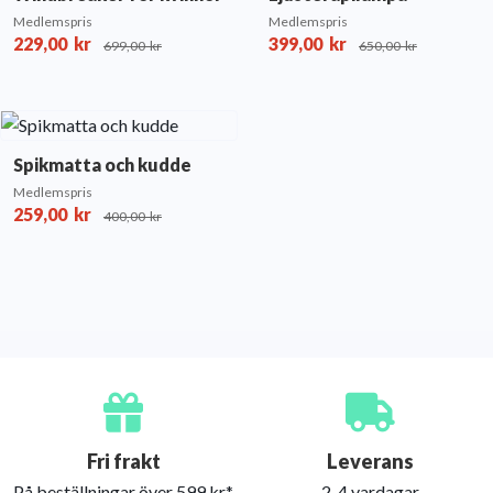
Medlemspris
Medlemspris
229,00
kr
399,00
kr
699,00
kr
650,00
kr
Spikmatta och kudde
Medlemspris
259,00
kr
400,00
kr
Fri frakt
Leverans
På beställningar över 599 kr*
2-4 vardagar