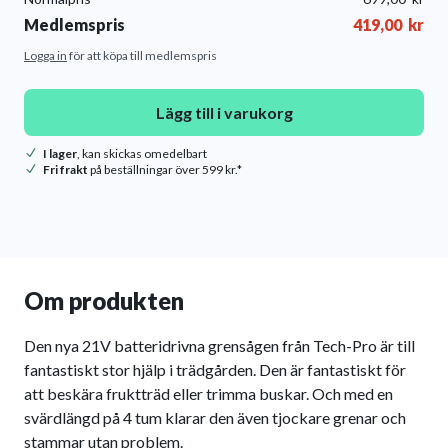
Medlemspris
419,00
kr
Logga in
för att köpa till medlemspris
Lägg till i varukorg
I lager
, kan skickas omedelbart
Fri frakt
på beställningar över 599 kr.*
Om produkten
Den nya 21V batteridrivna grensågen från Tech-Pro är till
fantastiskt stor hjälp i trädgården. Den är fantastiskt för
att beskära fruktträd eller trimma buskar. Och med en
svärdlängd på 4 tum klarar den även tjockare grenar och
stammar utan problem.