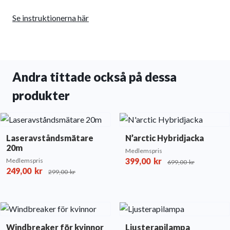
Se instruktionerna
här
Andra tittade också på dessa
produkter
Laseravståndsmätare
N’arctic Hybridjacka
20m
Medlemspris
399,00
kr
Medlemspris
699,00
kr
249,00
kr
299,00
kr
Windbreaker för kvinnor
Ljusterapilampa