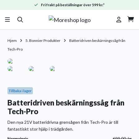
Fri frakt på beställningar över 599 kr.*

Hjem
5. Bonnier Produkter
Batteridriven beskärningssåg från
Tech-Pro
Tillbaka i lager
Batteridriven beskärningssåg från
Tech-Pro
Den nya 21V batteridrivna grensågen från Tech-Pro är till
fantastiskt stor hjälp i trädgården.
Normalpris
699,00
kr