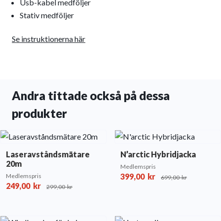
Usb-kabel medföljer
Stativ medföljer
Se instruktionerna här
Andra tittade också på dessa
produkter
Laseravståndsmätare
N’arctic Hybridjacka
20m
Medlemspris
399,00
kr
Medlemspris
699,00
kr
249,00
kr
299,00
kr