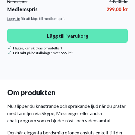
Normalpris
449,00
kr
Medlemspris
299,00
kr
Logga in
för att köpa till medlemspris
Lägg till i varukorg
I lager
, kan skickas omedelbart
Fri frakt
på beställningar över 599 kr.*
Om produkten
Nu slipper du knastrande och sprakande ljud när du pratar
med familjen via Skype, Messenger eller andra
chattprogram som erbjuder röst- och videosamtal.
Den här eleganta bordsmikrofonen ansluts enkelt till din