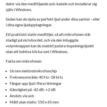
dator via den medföljande usb-kabeln och installerar sig
själv i Windows.
Sedan kan du njuta av perfekt ljud under dina samtal – eller
i dina egna ljudupptagningar.
Ett praktiskt stativ medföljer, så att mikrofonen står
stadigt på skrivbordet, och via den inbyggda
volymknappen kan du snabbt justera inspelningsljudet
utan att behöva klicka runt i Windows.
Fakta om mikrofonen:
16 mm elektretmikrofonchip
Frekvensområde: 40 Hz–18 kHz
Fångar upp ljud i flera riktningar
Känslighet på -42 dB–+2 dB
Ansluts via usb
Mått utan stativ: 150 x 65 mm