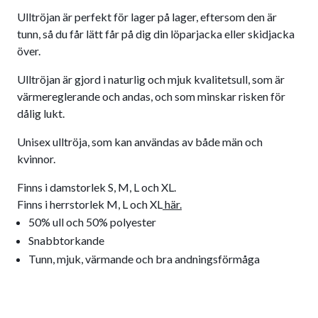
Ulltröjan är perfekt för lager på lager, eftersom den är
tunn, så du får lätt får på dig din löparjacka eller skidjacka
över.
Ulltröjan är gjord i naturlig och mjuk kvalitetsull, som är
värmereglerande och andas, och som minskar risken för
dålig lukt.
Unisex ulltröja, som kan användas av både män och
kvinnor.
Finns i damstorlek S, M, L och XL.
Finns i herrstorlek M, L och XL
här
.
50% ull och 50% polyester
Snabbtorkande
Tunn, mjuk, värmande och bra andningsförmåga