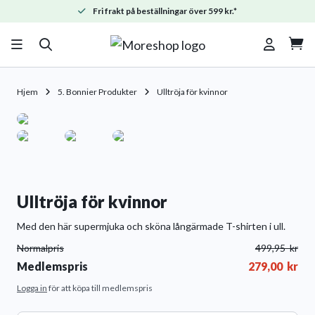
Fri frakt på beställningar över 599 kr.*

Hjem
5. Bonnier Produkter
Ulltröja för kvinnor
Ulltröja för kvinnor
Med den här supermjuka och sköna långärmade T-shirten i ull.
Normalpris
499,95
kr
Medlemspris
279,00
kr
Logga in
för att köpa till medlemspris