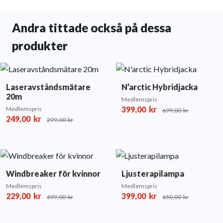
Andra tittade också på dessa
produkter
Laseravståndsmätare
N’arctic Hybridjacka
20m
Medlemspris
399,00
kr
Medlemspris
699,00
kr
249,00
kr
299,00
kr
Windbreaker för kvinnor
Ljusterapilampa
Medlemspris
Medlemspris
229,00
kr
399,00
kr
699,00
kr
650,00
kr