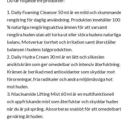
Du får följande tre produkter:
Daily Foaming Cleanser 50 ml är en mild och skummande
rengöring för daglig användning. Produkten innehåller 100
% naturliga rengöringsaktiva ämnen för att varsamt
rengöra huden utan att torka ut eller störa hudens naturliga
balans. Motverkar torrhet och irritation samt återställer
balansen i hudens talgproduktion.
Daily Hydra Cream 30 ml är en lätt och silkeslen
ansiktskräm som ger omedelbar och intensiv återfuktning.
Krämen är berikad med antioxidanter som skyddar mot
föroreningar, fria radikaler och andra miljömässiga hot
mot huden.
Niacinamide Lifting Mist 60 ml är en multifunktionell
och uppfriskande mist som återfuktar och skyddar huden
när du är på språng. Absorberas snabbt för att omedelbart
ge näring åt huden.