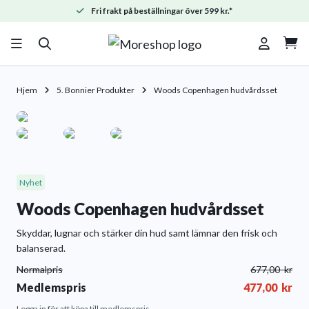
Fri frakt på beställningar över 599 kr.*

Hjem
5. Bonnier Produkter
Woods Copenhagen hudvårdsset
Nyhet
Woods Copenhagen hudvårdsset
Skyddar, lugnar och stärker din hud samt lämnar den frisk och
balanserad.
Normalpris
677,00
kr
Medlemspris
477,00
kr
Logga in
för att köpa till medlemspris